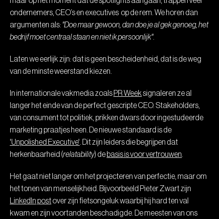
maar op het moment dat de spotlights aangaan, trappen veel
ondernemers, CEO’s en executives op de rem. We horen dan
argumenten als:
"Doe maar gewoon, dan doe je al gek genoeg, het
bedrijf moet centraal staan en niet ik persoonlijk"
.
Laten we eerlijk zijn: dat is geen bescheidenheid, dat is de weg
van de minste weerstand kiezen.
In internationale vakmedia zoals
PR Week
signaleren ze al
langer het einde van de perfect gescripte CEO. Stakeholders,
van consument tot politiek, prikken dwars door ingestudeerde
marketing praatjes heen. De nieuwe standaard is de
'Unpolished Executive'
. Dit zijn leiders die begrijpen dat
herkenbaarheid (
relatability
) de
basis is voor vertrouwen
.
Het gaat niet langer om het projecteren van perfectie, maar om
het tonen van menselijkheid. Bijvoorbeeld Pieter Zwart zijn
LinkedIn post
over zijn fietsongeluk waarbij hij hard ten val
kwam en zijn voortanden beschadigde. De meesten van ons