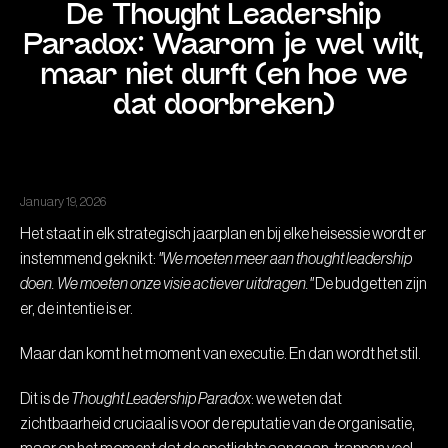
De Thought Leadership
Paradox: Waarom je wel wilt,
maar niet durft (en hoe we
dat doorbreken)
January 19, 2026
Het staat in elk strategisch jaarplan en bij elke heisessie wordt er
instemmend geknikt:
"We moeten meer aan thought leadership
doen. We moeten onze visie actiever uitdragen."
De budgetten zijn
er, de intentie is er.
Maar dan komt het moment van executie. En dan wordt het stil.
Dit is de
Thought Leadership Paradox
: we weten dat
zichtbaarheid cruciaal is voor de reputatie van de organisatie,