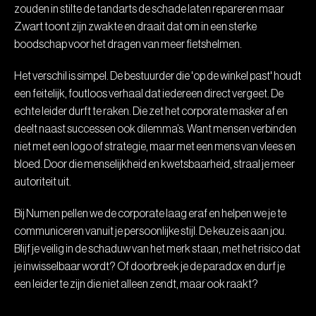
zouden in stilte de tandarts de schade laten repareren maar
Zwart toont zijn zwakte en draait dat om in een sterke
boodschap voor het dragen van meer fietshelmen.
Het verschil is simpel. De bestuurder die 'op de winkel past' houdt
een feitelijk, foutloos verhaal dat iedereen direct vergeet. De
echte leider durft te raken. Die zet het corporate masker af en
deelt naast successen ook dilemma’s. Want mensen verbinden
niet met een logo of strategie, maar met een mens van vlees en
bloed. Door die menselijkheid en kwetsbaarheid, straal je meer
autoriteit uit.
Bij Numen pellen we de corporate laag eraf en helpen we je te
communiceren vanuit je persoonlijke stijl. De keuze is aan jou.
Blijf je veilig in de schaduw van het merk staan, met het risico dat
je inwisselbaar wordt? Of doorbreek je de paradox en durf je
een leider te zijn die niet alleen zendt, maar ook raakt?